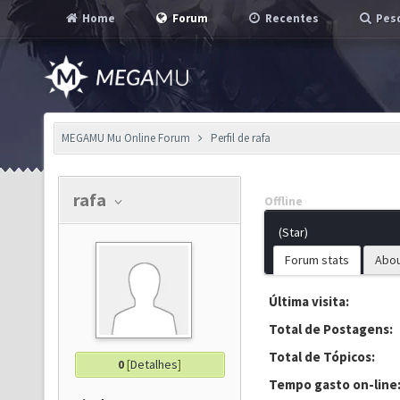
Home
Forum
Recentes
Pesq
MEGAMU Mu Online Forum
Perfil de rafa
rafa
Offline
(Star)
Forum stats
Abo
Última visita:
Total de Postagens:
Total de Tópicos:
0
[
Detalhes
]
Tempo gasto on-line