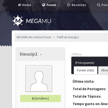
Home
Forum
Recentes
Pesq
MEGAMU Mu Online Forum
Perfil de hieusip2
hieusip2
Offline
(Principiante)
Forum stats
Abo
Última visita:
Total de Postagens:
Total de Tópicos:
0
[
Detalhes
]
Tempo gasto on-line