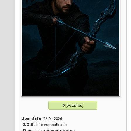
0
[
Detalhes
]
Join date:
02-04-2026
D.O.B:
Não especificado
Time:
08-10-2026 às 03:30 AM