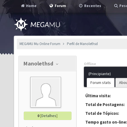
Home
Forum
Recentes
Pesq
MEGAMU Mu Online Forum
Perfil de Manolethsd
Manolethsd
Offline
(Principiante)
Forum stats
Abo
Última visita:
Total de Postagens:
Total de Tópicos:
0
[
Detalhes
]
Tempo gasto on-line