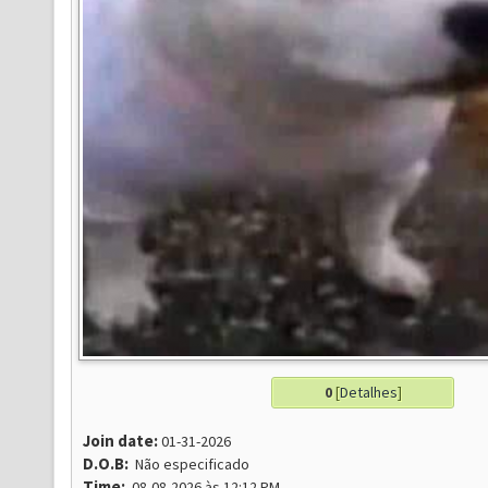
0
[
Detalhes
]
Join date:
01-31-2026
D.O.B:
Não especificado
Time:
08-08-2026 às 12:12 PM