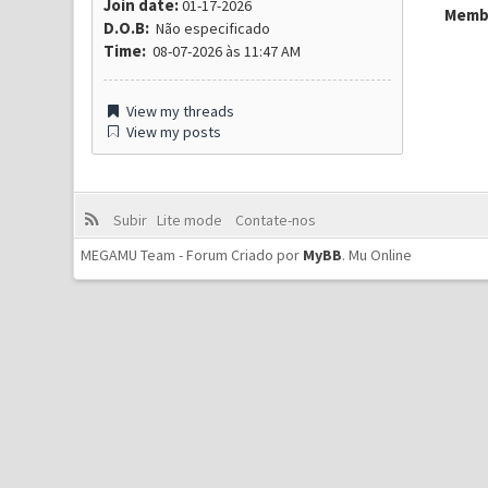
Join date:
01-17-2026
Membr
D.O.B:
Não especificado
Time:
08-07-2026 às 11:47 AM
View my threads
View my posts
Subir
Lite mode
Contate-nos
MEGAMU Team - Forum Criado por
MyBB
.
Mu Online