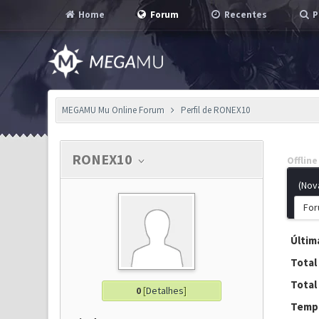
Home
Forum
Recentes
P
MEGAMU Mu Online Forum
Perfil de RONEX10
RONEX10
Offline
(Nov
For
Última
Total
Total
0
[
Detalhes
]
Tempo