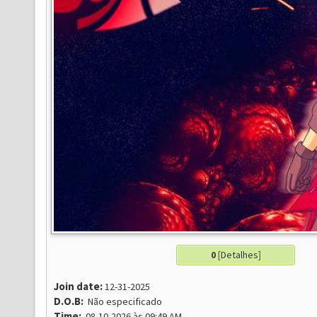
0
[
Detalhes
]
Join date:
12-31-2025
D.O.B:
Não especificado
Time:
08-10-2026 às 09:49 AM