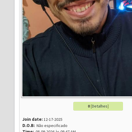
0
[
Detalhes
]
Join date:
12-17-2025
D.O.B:
Não especificado
Time:
08-09-2026 às 08:47 AM