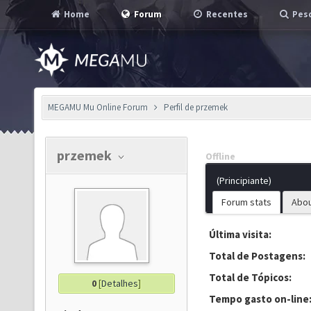
Home
Forum
Recentes
Pesq
MEGAMU Mu Online Forum
Perfil de przemek
przemek
Offline
(Principiante)
Forum stats
Abo
Última visita:
Total de Postagens:
Total de Tópicos:
0
[
Detalhes
]
Tempo gasto on-line