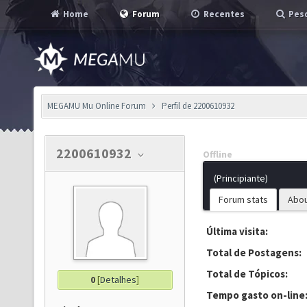
Home
Forum
Recentes
Pesq
MEGAMU Mu Online Forum
Perfil de 2200610932
2200610932
Offline
(Principiante)
Forum stats
Abo
Última visita:
Total de Postagens:
Total de Tópicos:
0
[
Detalhes
]
Tempo gasto on-line