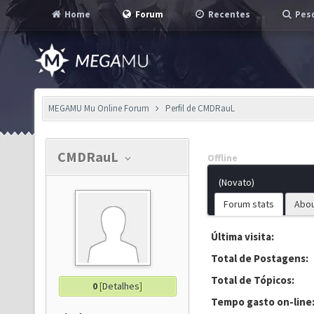
Home
Forum
Recentes
Pesq
MEGAMU Mu Online Forum
Perfil de CMDRauL
CMDRauL
Offline
(Novato)
Forum stats
Abo
Última visita:
Total de Postagens:
Total de Tópicos:
0
[
Detalhes
]
Tempo gasto on-line