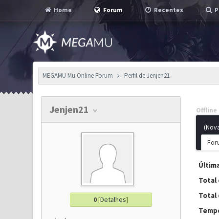
Home
Forum
Recentes
P
MEGAMU Mu Online Forum
Perfil de Jenjen21
Jenjen21
Offline
(Nov
For
Última
Total
Total 
0
[
Detalhes
]
Tempo