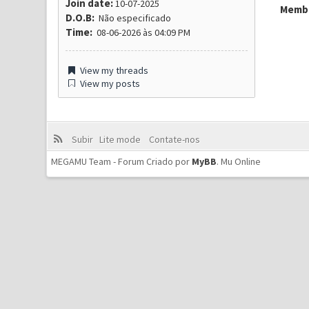
Join date:
10-07-2025
Membr
D.O.B:
Não especificado
Time:
08-06-2026 às 04:09 PM
View my threads
View my posts
Subir
Lite mode
Contate-nos
MEGAMU Team - Forum Criado por
MyBB
.
Mu Online