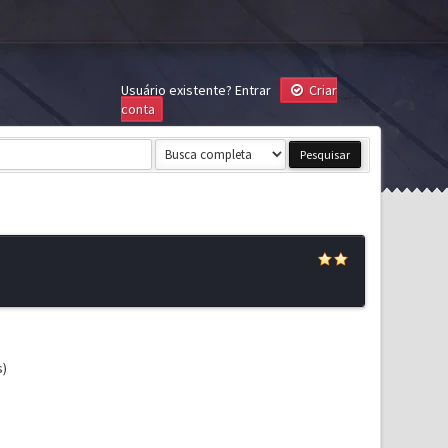
Usuário existente?
Entrar
Criar
conta
s)