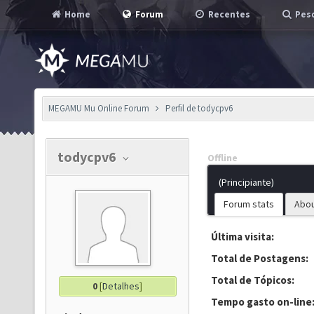
Home
Forum
Recentes
Pesq
MEGAMU Mu Online Forum
Perfil de todycpv6
todycpv6
Offline
(Principiante)
Forum stats
Abo
Última visita:
Total de Postagens:
Total de Tópicos:
0
[
Detalhes
]
Tempo gasto on-line