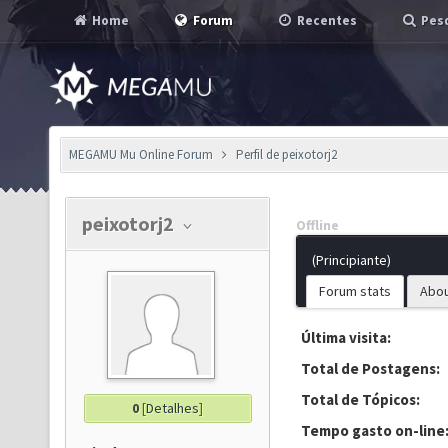
Home
Forum
Recentes
Pesq
MEGAMU Mu Online Forum
Perfil de peixotorj2
peixotorj2
Offline
(Principiante)
Forum stats
Abo
Última visita:
Total de Postagens:
Total de Tópicos:
0
[
Detalhes
]
Tempo gasto on-line