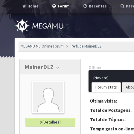
Home
Forum
Recentes
Pesq
MEGAMU Mu Online Forum
Perfil de MainerDLZ
MainerDLZ
Offline
(Novato)
Forum stats
Abo
Última visita:
Total de Postagens:
Total de Tópicos:
0
[
Detalhes
]
Tempo gasto on-line