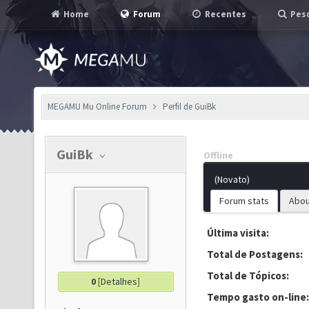
Home
Forum
Recentes
Pesq
MEGAMU Mu Online Forum
Perfil de GuiBk
GuiBk
Offline
(Novato)
Forum stats
Abou
Última visita:
Total de Postagens:
Total de Tópicos:
0
[
Detalhes
]
Tempo gasto on-line: