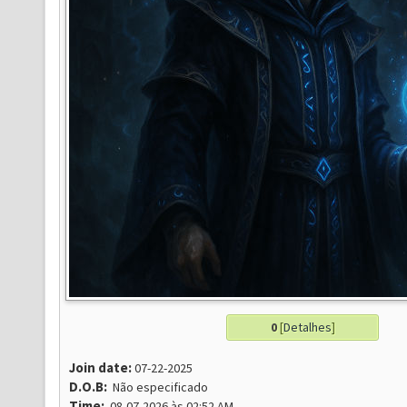
0
[
Detalhes
]
Join date:
07-22-2025
D.O.B:
Não especificado
Time:
08-07-2026 às 02:52 AM