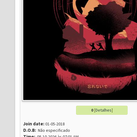
0
[
Detalhes
]
Join date:
01-05-2018
D.O.B:
Não especificado
Time:
08-10-2026 às 07:01 AM