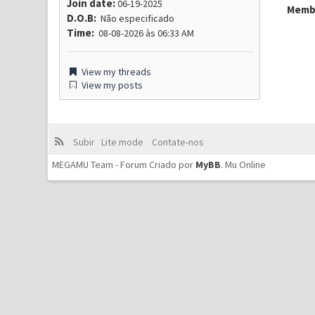
Join date:
06-19-2025
Membr
D.O.B:
Não especificado
Time:
08-08-2026 às 06:33 AM
View my threads
View my posts
Subir
Lite mode
Contate-nos
MEGAMU Team - Forum Criado por
MyBB
.
Mu Online