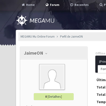
Home
Forum
Recentes
P
MEGAMU Mu Online Forum
Perfil de JaimeON
JaimeON
Offline
(Prin
For
Última
Total
Total
0
[
Detalhes
]
Tempo