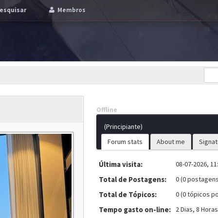
esquisar
Membros
Offline
(Principiante)
Forum stats
About me
Signat
Última visita:
08-07-2026, 11
Total de Postagens:
0 (0 postagens
Total de Tópicos:
0 (0 tópicos po
Tempo gasto on-line:
2 Dias, 8 Hora