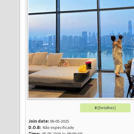
0
[
Detalhes
]
Join date:
06-05-2025
D.O.B:
Não especificado
Time:
08-09-2026 às 09:09 AM