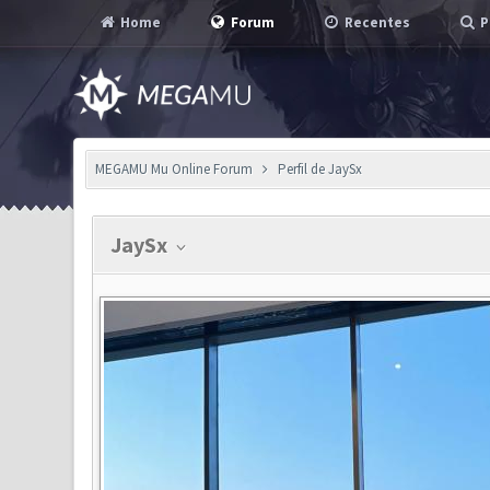
Home
Forum
Recentes
P
MEGAMU Mu Online Forum
Perfil de JaySx
JaySx