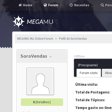
Home
Forum
Recentes
Pesq
MEGAMU Mu Online Forum
Perfil de SoroVendas
SoroVendas
Offline
(Principiante)
Forum stats
Abo
Última visita:
Total de Postagens:
Total de Tópicos:
0
[
Detalhes
]
Tempo gasto on-line