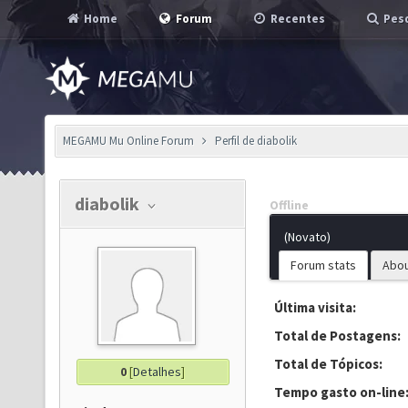
Home
Forum
Recentes
Pesq
MEGAMU Mu Online Forum
Perfil de diabolik
diabolik
Offline
(Novato)
Forum stats
Abo
Última visita:
Total de Postagens:
Total de Tópicos:
0
[
Detalhes
]
Tempo gasto on-line