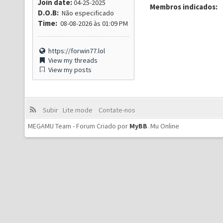
Join date:
04-25-2025
Membros indicados:
D.O.B:
Não especificado
Time:
08-08-2026 às 01:09 PM
https://forwin77.lol
View my threads
View my posts
Subir
Lite mode
Contate-nos
MEGAMU Team - Forum Criado por
MyBB
.
Mu Online