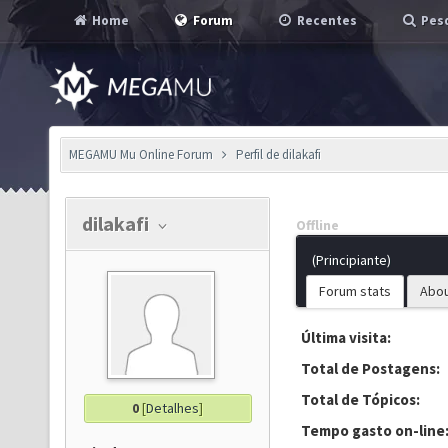
Home
Forum
Recentes
Pesq
MEGAMU Mu Online Forum
Perfil de dilakafi
dilakafi
Offline
(Principiante)
Forum stats
Abo
Última visita:
Total de Postagens:
Total de Tópicos:
0
[
Detalhes
]
Tempo gasto on-line