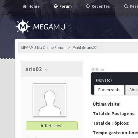
Home
Forum
Recentes
Pesq
MEGAMU Mu Online Forum
Perfil de aris02
aris02
Offline
(Novato)
Forum stats
Abo
Última visita:
Total de Postagens:
Total de Tópicos:
0
[
Detalhes
]
Tempo gasto on-line