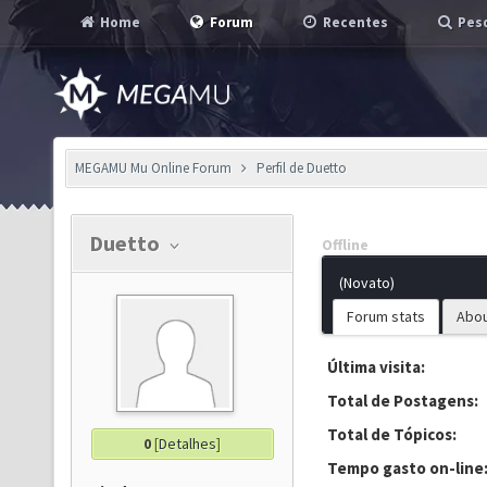
Home
Forum
Recentes
Pesq
MEGAMU Mu Online Forum
Perfil de Duetto
Duetto
Offline
(Novato)
Forum stats
Abo
Última visita:
Total de Postagens:
Total de Tópicos:
0
[
Detalhes
]
Tempo gasto on-line