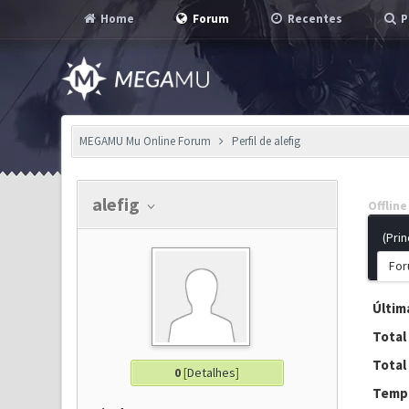
Home
Forum
Recentes
P
MEGAMU Mu Online Forum
Perfil de alefig
alefig
Offline
(Prin
For
Última
Total
Total
0
[
Detalhes
]
Tempo