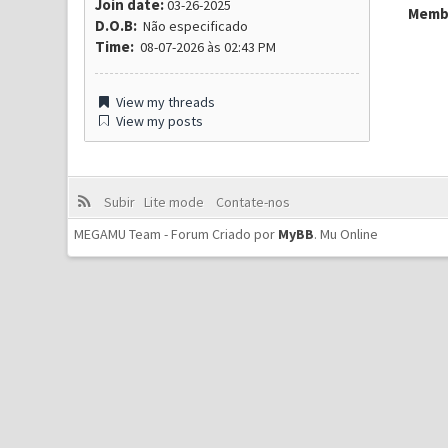
Join date:
03-26-2025
Membr
D.O.B:
Não especificado
Time:
08-07-2026 às 02:43 PM
View my threads
View my posts
Subir
Lite mode
Contate-nos
MEGAMU Team - Forum Criado por
MyBB
.
Mu Online