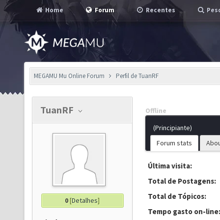
Home
Forum
Recentes
Pesq
MEGAMU Mu Online Forum
Perfil de TuanRF
TuanRF
Offline
(Principiante)
Forum stats
Abo
Última visita:
Total de Postagens:
Total de Tópicos:
0
[
Detalhes
]
Tempo gasto on-line