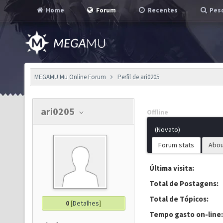
Home
Forum
Recentes
Pesq
MEGAMU Mu Online Forum
Perfil de ari0205
ari0205
Offline
(Novato)
Forum stats
Abou
Última visita:
Total de Postagens:
Total de Tópicos:
0
[
Detalhes
]
Tempo gasto on-line: