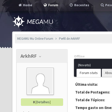
Home
Forum
Recentes
Pesq
MEGAMU Mu Online Forum
Perfil de ArkhRF
ArkhRF
Offline
(Novato)
Forum stats
Abo
Última visita:
Total de Postagens:
Total de Tópicos:
0
[
Detalhes
]
Tempo gasto on-line