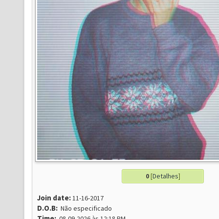
0
[
Detalhes
]
Join date:
11-16-2017
D.O.B:
Não especificado
Time:
08-09-2026 às 12:18 PM