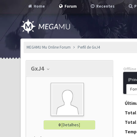
Home
Forum
Recentes
P
MEGAMU Mu Online Forum
Perfil de GxJ4
GxJ4
Offline
(Prin
For
Última
Total
Total
0
[
Detalhes
]
Tempo