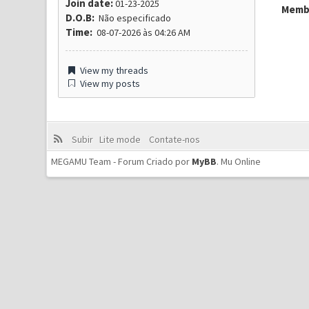
Join date:
01-23-2025
Membr
D.O.B:
Não especificado
Time:
08-07-2026 às 04:26 AM
View my threads
View my posts
Subir
Lite mode
Contate-nos
MEGAMU Team - Forum Criado por
MyBB
.
Mu Online