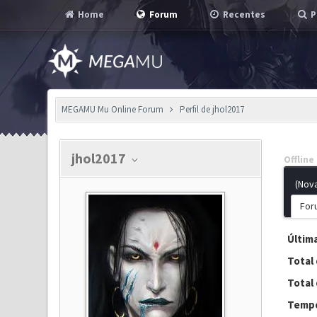
Home
Forum
Recentes
P
MEGAMU Mu Online Forum
Perfil de jhol2017
jhol2017
Offline
(Nov
For
Última
Total
Total 
Tempo