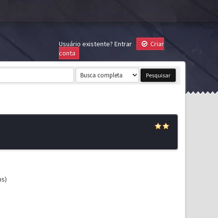
Usuário existente?
Entrar
Criar
conta
ns)