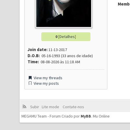
Membr
0
[
Detalhes
]
Join date:
11-13-2017
D.O.B:
05-16-1993 (33 anos de idade)
Time:
08-08-2026 às 11:18 AM
View my threads
View my posts
Subir
Lite mode
Contate-nos
MEGAMU Team - Forum Criado por
MyBB
.
Mu Online