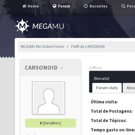
Home
Forum
Recentes
Pesq
MEGAMU Mu Online Forum
Perfil de CARSONOID
CARSONOID
Offline
(Novato)
Forum stats
Abo
Última visita:
Total de Postagens:
Total de Tópicos:
0
[
Detalhes
]
Tempo gasto on-line