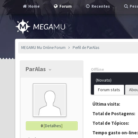
Home
Forum
Recentes
Pesq
MEGAMU Mu Online Forum
Perfil de ParAlas
ParAlas
Offline
(Novato)
Forum stats
Abou
Última visita:
Total de Postagens:
Total de Tópicos:
0
[
Detalhes
]
Tempo gasto on-line: