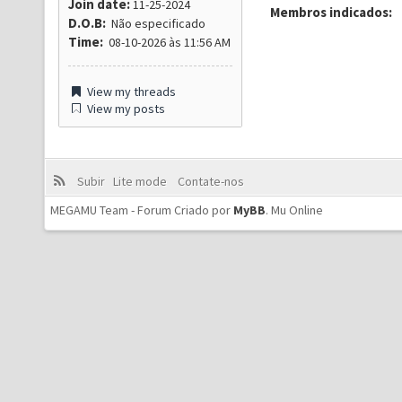
Join date:
11-25-2024
Membros indicados:
D.O.B:
Não especificado
Time:
08-10-2026 às 11:56 AM
View my threads
View my posts
Subir
Lite mode
Contate-nos
MEGAMU Team - Forum Criado por
MyBB
.
Mu Online