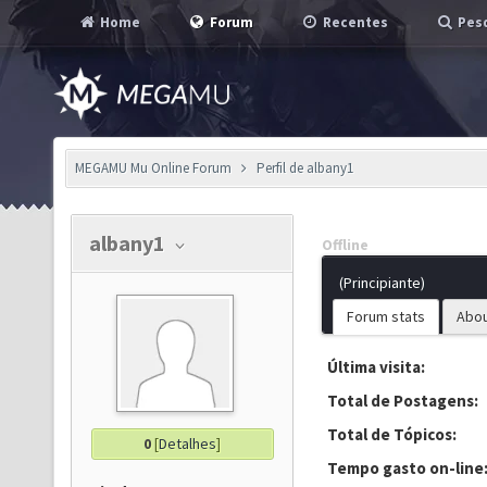
Home
Forum
Recentes
Pesq
MEGAMU Mu Online Forum
Perfil de albany1
albany1
Offline
(Principiante)
Forum stats
Abo
Última visita:
Total de Postagens:
Total de Tópicos:
0
[
Detalhes
]
Tempo gasto on-line