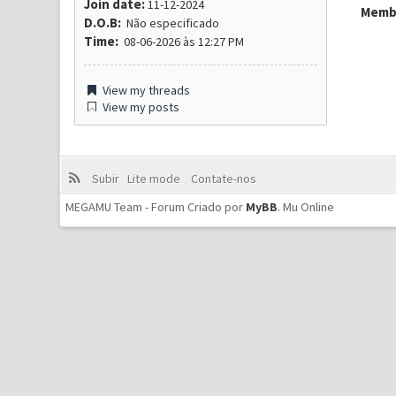
Join date:
11-12-2024
Membr
D.O.B:
Não especificado
Time:
08-06-2026 às 12:27 PM
View my threads
View my posts
Subir
Lite mode
Contate-nos
MEGAMU Team - Forum Criado por
MyBB
.
Mu Online