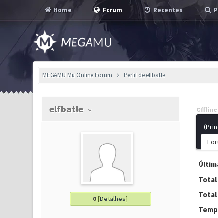
Home
Forum
Recentes
P
MEGAMU Mu Online Forum
Perfil de elfbatle
elfbatle
Offline
(Prin
For
Última
Total
Total
0
[
Detalhes
]
Tempo