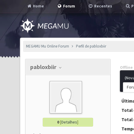
Home
Forum
Recentes
P
MEGAMU Mu Online Forum
Perfil de pabloxbiir
pabloxbiir
Offline
(Nov
For
Última
Total
Total 
0
[
Detalhes
]
Tempo