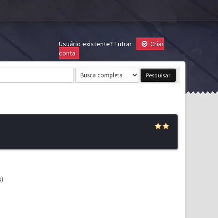
Usuário existente?
Entrar
Criar
conta
s)