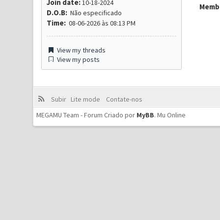
Join date:
10-18-2024
Membr
D.O.B:
Não especificado
Time:
08-06-2026 às 08:13 PM
View my threads
View my posts
Subir
Lite mode
Contate-nos
MEGAMU Team - Forum Criado por
MyBB
.
Mu Online