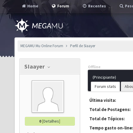
Home
Forum
Recentes
Pesq
MEGAMU Mu Online Forum
Perfil de SIaayer
SIaayer
Offline
(Principiante)
Forum stats
Abo
Última visita:
Total de Postagens:
Total de Tópicos:
0
[
Detalhes
]
Tempo gasto on-line