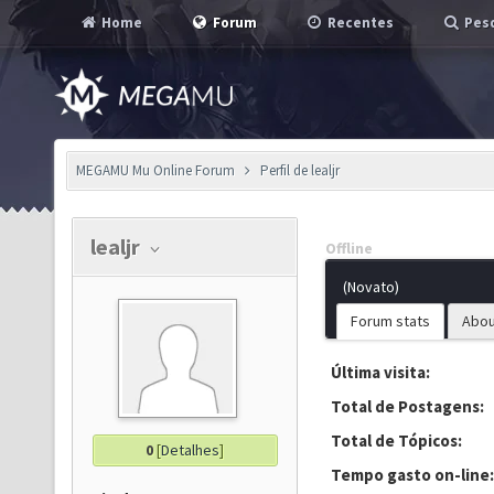
Home
Forum
Recentes
Pesq
MEGAMU Mu Online Forum
Perfil de lealjr
lealjr
Offline
(Novato)
Forum stats
Abou
Última visita:
Total de Postagens:
Total de Tópicos:
0
[
Detalhes
]
Tempo gasto on-line: