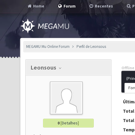
Home
Forum
Recentes
P
MEGAMU Mu Online Forum
Perfil de Leonsous
Leonsous
Offline
(Prin
For
Última
Total
Total
0
[
Detalhes
]
Tempo