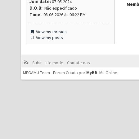
Join date:
07-05-2024
Membr
D.O.B:
Não especificado
Time:
08-06-2026 às 06:22 PM
View my threads
View my posts
Subir
Lite mode
Contate-nos
MEGAMU Team - Forum Criado por
MyBB
.
Mu Online