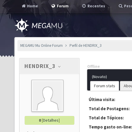
Home
Forum
Recentes
Pesq
MEGAMU Mu Online Forum
Perfil de HENDRIX_3
HENDRIX_3
Offline
(Novato)
Forum stats
Abo
Última visita:
Total de Postagens:
Total de Tópicos:
0
[
Detalhes
]
Tempo gasto on-line