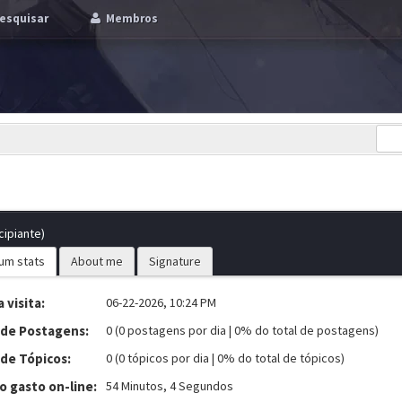
esquisar
Membros
cipiante)
um stats
About me
Signature
 visita:
06-22-2026, 10:24 PM
 de Postagens:
0 (0 postagens por dia | 0% do total de postagens)
 de Tópicos:
0 (0 tópicos por dia | 0% do total de tópicos)
 gasto on-line:
54 Minutos, 4 Segundos