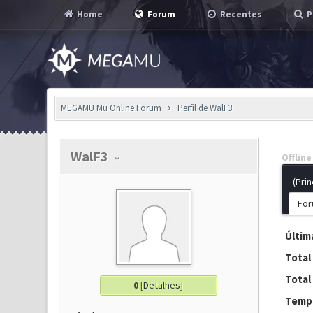
Home
Forum
Recentes
P
MEGAMU Mu Online Forum
Perfil de WalF3
WalF3
Offline
(Prin
For
Última
Total
Total
0
[
Detalhes
]
Tempo