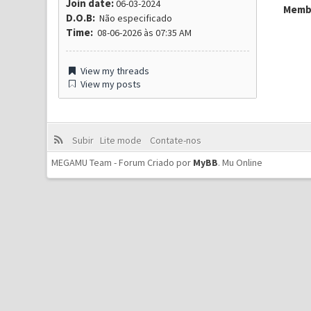
Join date:
06-03-2024
Membr
D.O.B:
Não especificado
Time:
08-06-2026 às 07:35 AM
View my threads
View my posts
Subir
Lite mode
Contate-nos
MEGAMU Team - Forum Criado por
MyBB
.
Mu Online