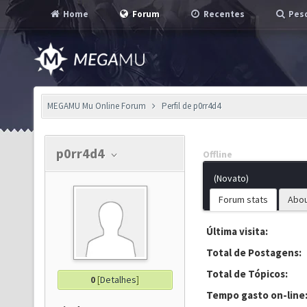
Home
Forum
Recentes
Pesq
MEGAMU Mu Online Forum
Perfil de p0rr4d4
p0rr4d4
Offline
(Novato)
Forum stats
Abo
Última visita:
Total de Postagens:
Total de Tópicos:
0
[
Detalhes
]
Tempo gasto on-line