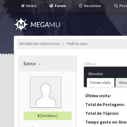
Home
Forum
Recentes
Pesq
MEGAMU Mu Online Forum
Perfil de Seno
Seno
Offline
(Novato)
Forum stats
Abo
Última visita:
Total de Postagens:
Total de Tópicos:
0
[
Detalhes
]
Tempo gasto on-line