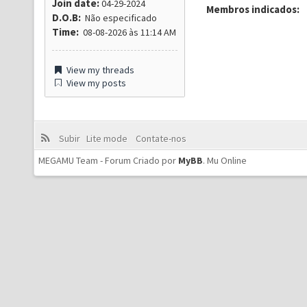
Join date:
04-29-2024
Membros indicados:
D.O.B:
Não especificado
Time:
08-08-2026 às 11:14 AM
View my threads
View my posts
Subir
Lite mode
Contate-nos
MEGAMU Team - Forum Criado por
MyBB
.
Mu Online