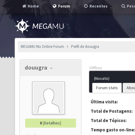
Home
Forum
Recentes
Pesq
MEGAMU Mu Online Forum
Perfil de douugra
douugra
Offline
(Novato)
Forum stats
Abo
Última visita:
Total de Postagens:
Total de Tópicos:
0
[
Detalhes
]
Tempo gasto on-line