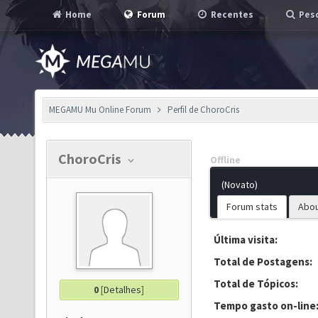
Home
Forum
Recentes
Pesq
MEGAMU Mu Online Forum
Perfil de ChoroCris
ChoroCris
Offline
(Novato)
Forum stats
Abo
Última visita:
Total de Postagens:
Total de Tópicos:
0
[
Detalhes
]
Tempo gasto on-line