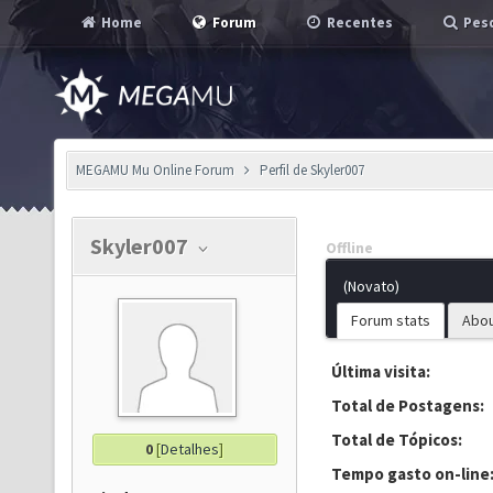
Home
Forum
Recentes
Pesq
MEGAMU Mu Online Forum
Perfil de Skyler007
Skyler007
Offline
(Novato)
Forum stats
Abo
Última visita:
Total de Postagens:
Total de Tópicos:
0
[
Detalhes
]
Tempo gasto on-line