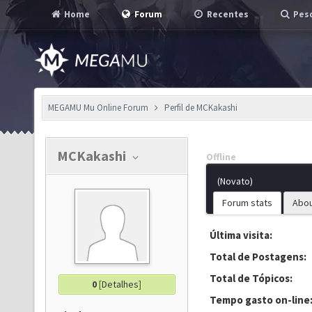
Home
Forum
Recentes
Pesq
MEGAMU Mu Online Forum
Perfil de MCKakashi
MCKakashi
Offline
(Novato)
Forum stats
Abo
Última visita:
Total de Postagens:
Total de Tópicos:
0
[
Detalhes
]
Tempo gasto on-line