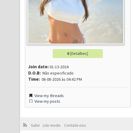
0
[
Detalhes
]
Join date:
01-13-2024
D.O.B:
Não especificado
Time:
08-08-2026 às 04:42 PM
View my threads
View my posts
Subir
Lite mode
Contate-nos