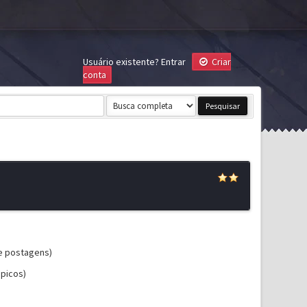
Usuário existente?
Entrar
Criar
conta
de postagens)
ópicos)