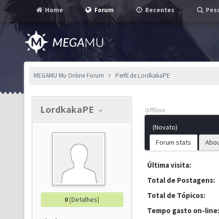
Home
Forum
Recentes
Pesq
MEGAMU Mu Online Forum
Perfil de LordkakaPE
LordkakaPE
Offline
(Novato)
Forum stats
Abo
Última visita:
Total de Postagens:
Total de Tópicos:
0
[
Detalhes
]
Tempo gasto on-line